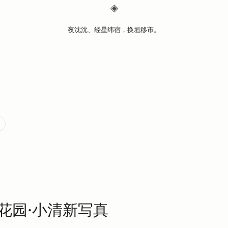
◈
夜沈沈、经星纬宿，换垣移市。
花园·小清新写真