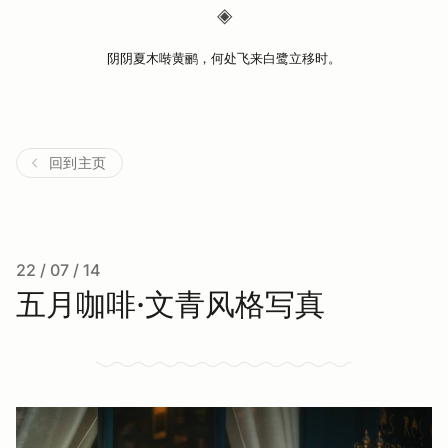
◈
阴阴夏木啭黄鹂，何处飞来白鹭立移时。
回到主页
22 / 07 / 14
五月咖啡·文青风格写真